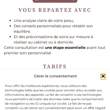
VOUS REPARTEZ AVEC
Une analyse claire de votre peau,
Des conseils personnalisés pour rétablir son
équilibre,
Et des préconisations de soins sur mesure à
réaliser au cabinet ou à domicile.
Cette consultation est
une étape essentielle
avant tout
premier soin personnalisé
TARIFS
Gérer le consentement
1h | dès 45€
Pour offrir les meilleures expériences, nous utilisons des
technologies telles que les cookies pour stocker et/ou accéder aux
06 52 11 78 65
informations des appareils. Le fait de consentir à ces technologies
alexiaredakerato@gmail.co
Accueil
11 Chem. de Mercadier
nous permettra de traiter des données telles que le comportement
34530 Montagnac
de navigation ou les ID uniques sur ce site. Le fait de ne pas
Nous contacter
consentir ou de retirer son consentement peut avoir un effet négatif