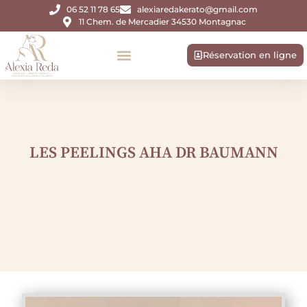
06 52 11 78 65
alexiaredakerato@gmail.com
11 Chem. de Mercadier 34530 Montagnac
Réservation en ligne
LES PEELINGS AHA DR BAUMANN