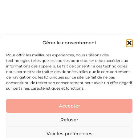
Gérer le consentement
Pour offrir les meilleures expériences, nous utilisons des
technologies telles que les cookies pour stocker et/ou accéder aux
06 52 11 78 65
alexiaredakerato@gmail.co
Accueil
informations des appareils. Le fait de consentir à ces technologies
11 Chem. de Mercadier
nous permettra de traiter des données telles que le comportement
34530 Montagnac
de navigation ou les ID uniques sur ce site. Le fait de ne pas
Nous contacter
consentir ou de retirer son consentement peut avoir un effet négatif
sur certaines caractéristiques et fonctions.
Mentions Légales
Accepter
© 2026- Alexia REDA - Tous
Refuser
droits réservés
Site réalisé avec ♥️ par
Macom360
Voir les préférences