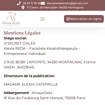
06 52 11 78 65
alexiaredakerato@gmail.com
11 Chem. de Mercadier 34530 Montagnac
Réservation en ligne
Mentions Légales
Siège social:
O’SECRET D’ALEX
Alexia REDA – Facialiste Kératothérapeute –
Entrepreneur individuel
2 RUE BOBY LAPOINTE, 34530 MONTAGNAC France
SIREN : 841218415
Directeurs de la publication
:
MADAME ALEXIA GATEPAILLE
​​Hébergement
: AlwaysData
91 Rue du Faubourg Saint-Honoré, 75008 Paris