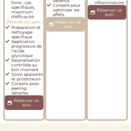
obtenus​
forte : cas
inflammatoire​
Conseils pour
spécifiques,
optimiser les
Réserver ce
maximum
soin
effets​
d'efficacité​
Déroulé du soin :
Réserver ce
soin
Préparation et
nettoyage
spécifique​
Application
progressive de
l'acide
glycolique​
Neutralisation
contrôlée au
bon moment​
Soins apaisants
et protecteurs​
Conseils post-
peeling
détaillés​
Réserver ce
soin