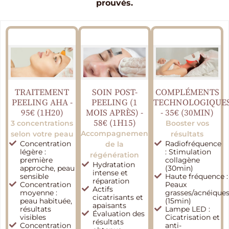
prouvés.
TRAITEMENT
SOIN POST-
COMPLÉMENTS
PEELING AHA -
PEELING (1
TECHNOLOGIQUE
95€ (1H20)
MOIS APRÈS) -
- 35€ (30MIN)
58€ (1H15)
3 concentrations
Booster vos
Accompagnement
selon votre peau
résultats
Concentration
Radiofréquence
de la
légère :
: Stimulation
régénération
première
collagène
Hydratation
approche, peau
(30min)​
intense et
sensible
Haute fréquence :
réparation​
Concentration
Peaux
Actifs
moyenne :
grasses/acnéique
cicatrisants et
peau habituée,
(15min)​
apaisants​
résultats
Lampe LED :
Évaluation des
visibles​
Cicatrisation et
résultats
Concentration
anti-