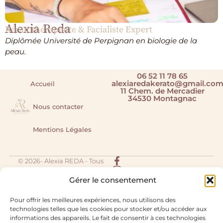
Alexia Reda
Kératothérapeute & Facialiste Expert
Diplômée Université de Perpignan en biologie de la
peau.
06 52 11 78 65
alexiaredakerato@gmail.co
Accueil
11 Chem. de Mercadier
34530 Montagnac
Nous contacter
Mentions Légales
© 2026- Alexia REDA - Tous
droits réservés
Gérer le consentement
Site réalisé avec ♥️ par
Macom360
Pour offrir les meilleures expériences, nous utilisons des
technologies telles que les cookies pour stocker et/ou accéder aux
informations des appareils. Le fait de consentir à ces technologies