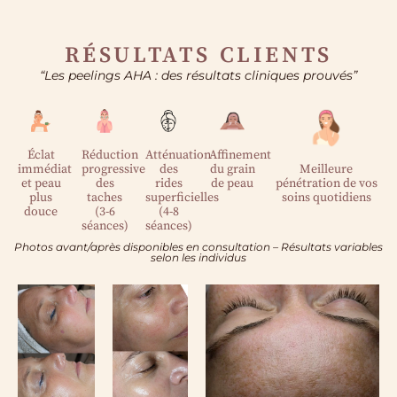
RÉSULTATS CLIENTS
“Les peelings AHA : des résultats cliniques prouvés”
Éclat
Réduction
Atténuation
Affinement
immédiat
progressive
des
du grain
Meilleure
et peau
des
rides
de peau
pénétration de vos
plus
taches
superficielles
soins quotidiens
douce
(3-6
(4-8
séances)
séances)
Photos avant/après disponibles en consultation – Résultats variables
selon les individus